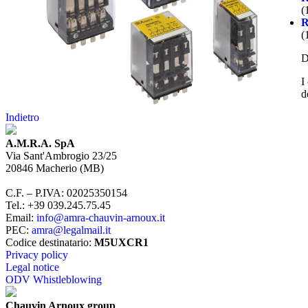
(
(
D
I
d
Indietro
A.M.R.A. SpA
Via Sant'Ambrogio 23/25
20846
Macherio
(
MB
)
C.F. – P.IVA
:
02025350154
Tel.
:
+39 039.245.75.45
Email
:
info@amra-chauvin-arnoux.it
PEC
:
amra@legalmail.it
Codice destinatario
:
M5UXCR1
Privacy policy
Legal notice
ODV Whistleblowing
Chauvin Arnoux group