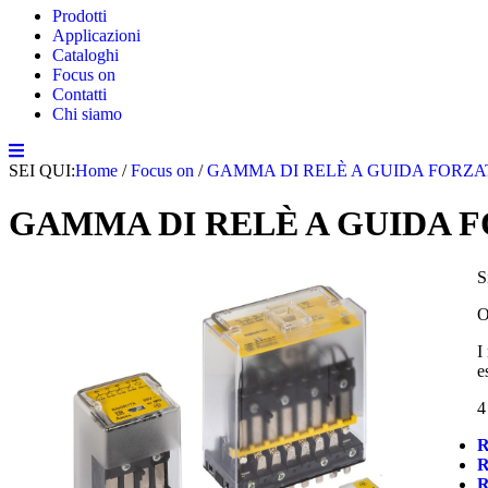
Prodotti
Applicazioni
Cataloghi
Focus on
Contatti
Chi siamo
SEI QUI:
Home
/
Focus on
/
GAMMA DI RELÈ A GUIDA FORZATA
GAMMA DI RELÈ A GUIDA FO
S
O
I
e
4