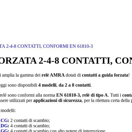
 2-4-8 CONTATTI, CONFORMI EN 61810-3
RZATA 2-4-8 CONTATTI, CO
i amplia la gamma dei
relè AMRA
dotati di
contatti a guida forzata
!
ggi sono disponibili
4 modelli
,
da 2 a 8 contatti
.
 relè sono conformi alla norma
EN 61810-3, relè di tipo A
. Tutti i
cont
ssere utilizzati per
applicazioni di sicurezza
, per la rilettura certa della
 modelli:
RCG
:
2 contatti di scambio;
RDG
:
4 contatti di scambio;
RGG
:
4 contatti di scambio con alto potere di interruzione