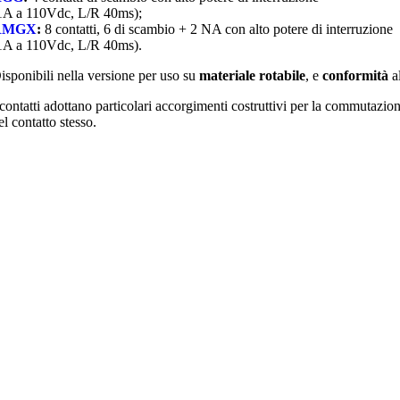
1A a 110Vdc, L/R 40ms);
RMGX
:
8 contatti, 6 di scambio + 2 NA con alto potere di interruzione
1A a 110Vdc, L/R 40ms).
isponibili nella versione per uso su
materiale rotabile
, e
conformità
a
 contatti adottano particolari accorgimenti costruttivi per la commutazione
el contatto stesso.